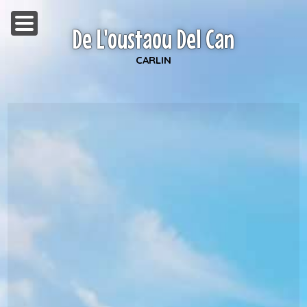
De L'oustaou Del Can
CARLIN