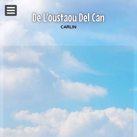
De L'oustaou Del Can
CARLIN